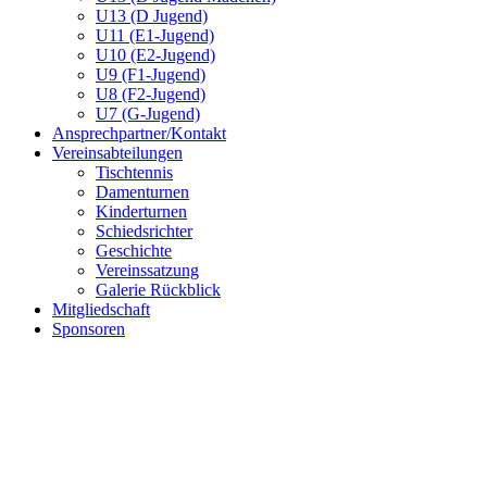
U13 (D Jugend)
U11 (E1-Jugend)
U10 (E2-Jugend)
U9 (F1-Jugend)
U8 (F2-Jugend)
U7 (G-Jugend)
Ansprechpartner/Kontakt
Vereinsabteilungen
Tischtennis
Damenturnen
Kinderturnen
Schiedsrichter
Geschichte
Vereinssatzung
Galerie Rückblick
Mitgliedschaft
Sponsoren