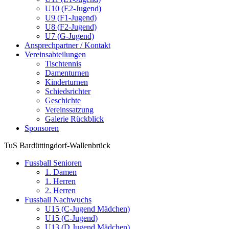
U10 (E2-Jugend)
U9 (F1-Jugend)
U8 (F2-Jugend)
U7 (G-Jugend)
Ansprechpartner / Kontakt
Vereinsabteilungen
Tischtennis
Damenturnen
Kinderturnen
Schiedsrichter
Geschichte
Vereinssatzung
Galerie Rückblick
Sponsoren
TuS Bardüttingdorf-Wallenbrück
Fussball Senioren
1. Damen
1. Herren
2. Herren
Fussball Nachwuchs
U15 (C-Jugend Mädchen)
U15 (C-Jugend)
U13 (D Jugend Mädchen)