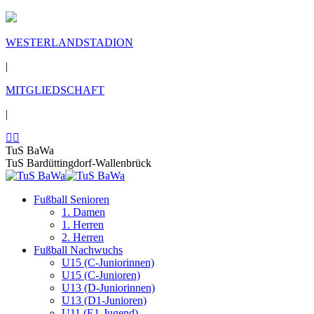
WESTERLANDSTADION
|
MITGLIEDSCHAFT
|
TuS BaWa
TuS Bardüttingdorf-Wallenbrück
Fußball Senioren
1. Damen
1. Herren
2. Herren
Fußball Nachwuchs
U15 (C-Juniorinnen)
U15 (C-Junioren)
U13 (D-Juniorinnen)
U13 (D1-Junioren)
U11 (E1-Jugend)