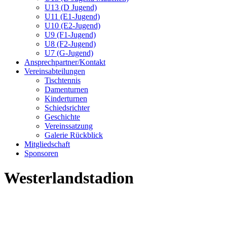
U13 (D Jugend)
U11 (E1-Jugend)
U10 (E2-Jugend)
U9 (F1-Jugend)
U8 (F2-Jugend)
U7 (G-Jugend)
Ansprechpartner/Kontakt
Vereinsabteilungen
Tischtennis
Damenturnen
Kinderturnen
Schiedsrichter
Geschichte
Vereinssatzung
Galerie Rückblick
Mitgliedschaft
Sponsoren
Westerlandstadion
Westerlandstadion