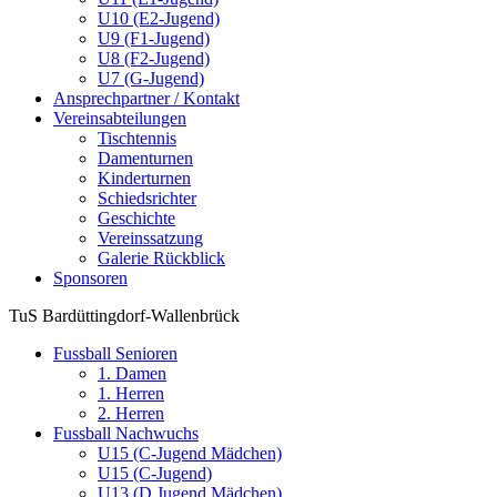
U10 (E2-Jugend)
U9 (F1-Jugend)
U8 (F2-Jugend)
U7 (G-Jugend)
Ansprechpartner / Kontakt
Vereinsabteilungen
Tischtennis
Damenturnen
Kinderturnen
Schiedsrichter
Geschichte
Vereinssatzung
Galerie Rückblick
Sponsoren
TuS Bardüttingdorf-Wallenbrück
Fussball Senioren
1. Damen
1. Herren
2. Herren
Fussball Nachwuchs
U15 (C-Jugend Mädchen)
U15 (C-Jugend)
U13 (D Jugend Mädchen)