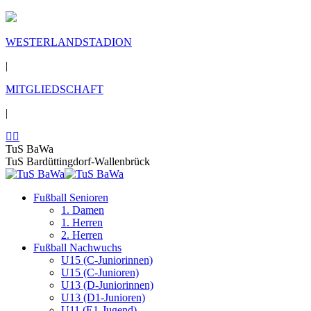
WESTERLANDSTADION
|
MITGLIEDSCHAFT
|
TuS BaWa
TuS Bardüttingdorf-Wallenbrück
Fußball Senioren
1. Damen
1. Herren
2. Herren
Fußball Nachwuchs
U15 (C-Juniorinnen)
U15 (C-Junioren)
U13 (D-Juniorinnen)
U13 (D1-Junioren)
U11 (E1-Jugend)