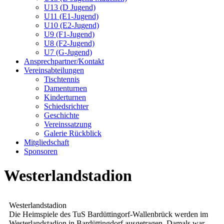
U13 (D Jugend)
U11 (E1-Jugend)
U10 (E2-Jugend)
U9 (F1-Jugend)
U8 (F2-Jugend)
U7 (G-Jugend)
Ansprechpartner/Kontakt
Vereinsabteilungen
Tischtennis
Damenturnen
Kinderturnen
Schiedsrichter
Geschichte
Vereinssatzung
Galerie Rückblick
Mitgliedschaft
Sponsoren
Westerlandstadion
Westerlandstadion
Die Heimspiele des TuS Bardüttingorf-Wallenbrück werden im
Westerlandstadion in Bardüttingdorf ausgetragen. Damals war