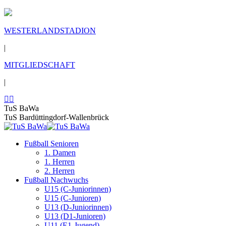
WESTERLANDSTADION
|
MITGLIEDSCHAFT
|
TuS BaWa
TuS Bardüttingdorf-Wallenbrück
Fußball Senioren
1. Damen
1. Herren
2. Herren
Fußball Nachwuchs
U15 (C-Juniorinnen)
U15 (C-Junioren)
U13 (D-Juniorinnen)
U13 (D1-Junioren)
U11 (E1-Jugend)