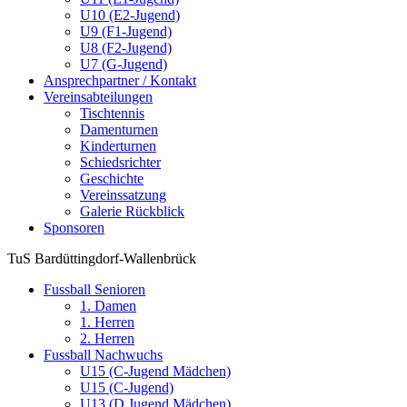
U10 (E2-Jugend)
U9 (F1-Jugend)
U8 (F2-Jugend)
U7 (G-Jugend)
Ansprechpartner / Kontakt
Vereinsabteilungen
Tischtennis
Damenturnen
Kinderturnen
Schiedsrichter
Geschichte
Vereinssatzung
Galerie Rückblick
Sponsoren
TuS Bardüttingdorf-Wallenbrück
Fussball Senioren
1. Damen
1. Herren
2. Herren
Fussball Nachwuchs
U15 (C-Jugend Mädchen)
U15 (C-Jugend)
U13 (D Jugend Mädchen)