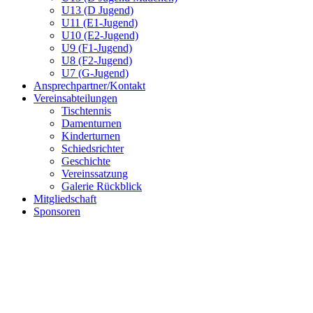
U13 (D Jugend)
U11 (E1-Jugend)
U10 (E2-Jugend)
U9 (F1-Jugend)
U8 (F2-Jugend)
U7 (G-Jugend)
Ansprechpartner/Kontakt
Vereinsabteilungen
Tischtennis
Damenturnen
Kinderturnen
Schiedsrichter
Geschichte
Vereinssatzung
Galerie Rückblick
Mitgliedschaft
Sponsoren