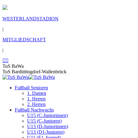
WESTERLANDSTADION
|
MITGLIEDSCHAFT
|
TuS BaWa
TuS Bardüttingdorf-Wallenbrück
Fußball Senioren
1. Damen
1. Herren
2. Herren
Fußball Nachwuchs
U15 (C-Juniorinnen)
U15 (C-Junioren)
U13 (D-Juniorinnen)
U13 (D1-Junioren)
U11 (E1-Jugend)