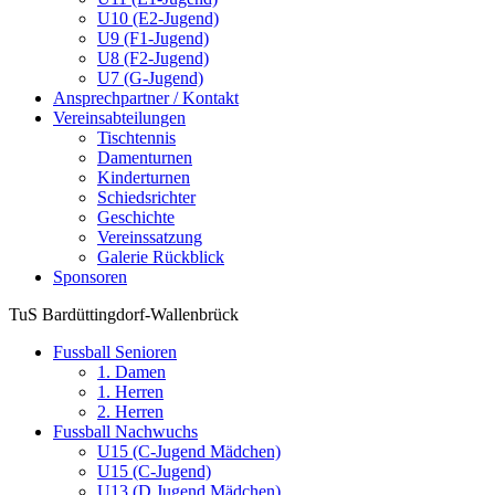
U10 (E2-Jugend)
U9 (F1-Jugend)
U8 (F2-Jugend)
U7 (G-Jugend)
Ansprechpartner / Kontakt
Vereinsabteilungen
Tischtennis
Damenturnen
Kinderturnen
Schiedsrichter
Geschichte
Vereinssatzung
Galerie Rückblick
Sponsoren
TuS Bardüttingdorf-Wallenbrück
Fussball Senioren
1. Damen
1. Herren
2. Herren
Fussball Nachwuchs
U15 (C-Jugend Mädchen)
U15 (C-Jugend)
U13 (D Jugend Mädchen)